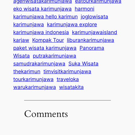
agenwisatakarimunjawa
eatourkarimunjawa
eko wisata karimunjawa
harmoni
karimunjawa hello karimun
joglowisata
karimunjawa
karimunjawa explore
karimunjawa indonesia
karimunjawaisland
karjaw
Kompak Tour
liburankarimunjawa
paket wisata karimunjawa
Panorama
Wisata
putrakarimunjawa
samudrakarimunjawa
Suka Wisata
thekarimun
timvisitkarimunjawa
tourkarimunjawa
traveloka
warukarimunjawa
wisatakita
Comments