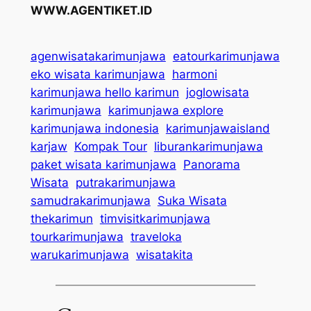
WWW.AGENTIKET.ID
agenwisatakarimunjawa
eatourkarimunjawa
eko wisata karimunjawa
harmoni
karimunjawa hello karimun
joglowisata
karimunjawa
karimunjawa explore
karimunjawa indonesia
karimunjawaisland
karjaw
Kompak Tour
liburankarimunjawa
paket wisata karimunjawa
Panorama
Wisata
putrakarimunjawa
samudrakarimunjawa
Suka Wisata
thekarimun
timvisitkarimunjawa
tourkarimunjawa
traveloka
warukarimunjawa
wisatakita